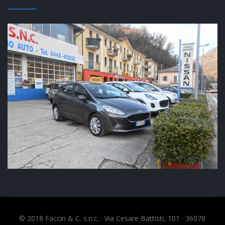
© 2018 Faccin & C. s.n.c. · Via Cesare Battisti, 101 · 36078