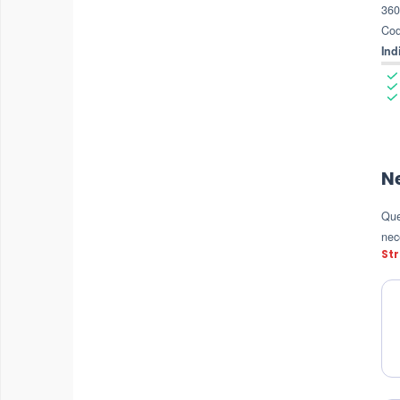
360
Cod
Ind
N
Que
nece
Str