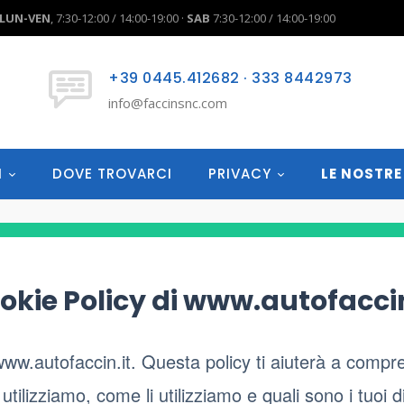
LUN-VEN
, 7:30-12:00 / 14:00-19:00 ·
SAB
7:30-12:00 / 14:00-19:00
+39 0445.412682 · 333 8442973
info@faccinsnc.com
I
DOVE TROVARCI
PRIVACY
LE NOSTRE
okie Policy di www.autofaccin
www.autofaccin.it. Questa policy ti aiuterà a compre
tilizziamo, come li utilizziamo e quali sono i tuoi dir