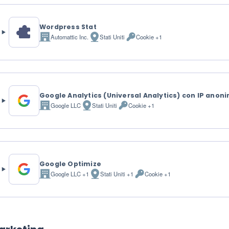
Wordpress Stat
Automattic Inc.
Stati Uniti
Cookie +1
Azienda:
Luogo
Dati
del
Personali
trattamento:
trattati:
Google Analytics (Universal Analytics) con IP anon
Google LLC
Stati Uniti
Cookie +1
Azienda:
Luogo
Dati
del
Personali
trattamento:
trattati:
Google Optimize
Google LLC +1
Stati Uniti +1
Cookie +1
Azienda:
Luogo
Dati
del
Personali
trattamento:
trattati: