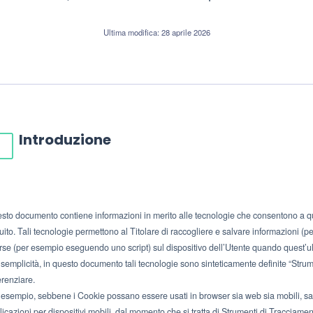
Ultima modifica: 28 aprile 2026
Introduzione
sto documento contiene informazioni in merito alle tecnologie che consentono a que
ito. Tali tecnologie permettono al Titolare di raccogliere e salvare informazioni (per
orse (per esempio eseguendo uno script) sul dispositivo dell’Utente quando quest’u
 semplicità, in questo documento tali tecnologie sono sinteticamente definite “Strume
erenziare.
 esempio, sebbene i Cookie possano essere usati in browser sia web sia mobili, sar
licazioni per dispositivi mobili, dal momento che si tratta di Strumenti di Tracciam