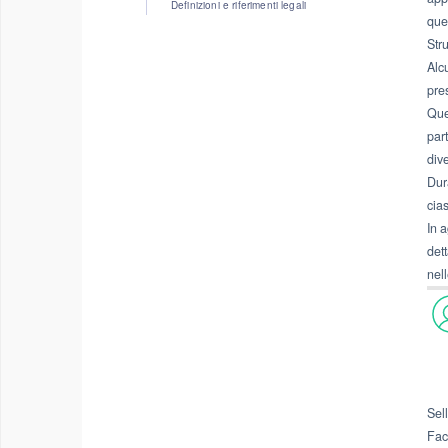
Definizioni e riferimenti legali
ques
Str
Alc
pre
Que
part
div
Dur
cia
In a
dett
nell
Sel
Facc