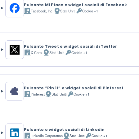
Pulsante Mi Piace e widget sociali di Facebook
Facebook, Inc.
Stati Uniti
Cookie +1
Azienda:
Luogo
Dati
del
Personali
trattamento:
trattati:
Pulsante Tweet e widget sociali di Twitter
X Corp.
Stati Uniti
Cookie +1
Azienda:
Luogo
Dati
del
Personali
trattamento:
trattati:
Pulsante “Pin it” e widget sociali di Pinterest
Pinterest
Stati Uniti
Cookie +1
Azienda:
Luogo
Dati
del
Personali
trattamento:
trattati:
Pulsante e widget sociali di Linkedin
LinkedIn Corporation
Stati Uniti
Cookie +1
Azienda:
Luogo
Dati