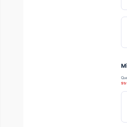
M
Ques
Str