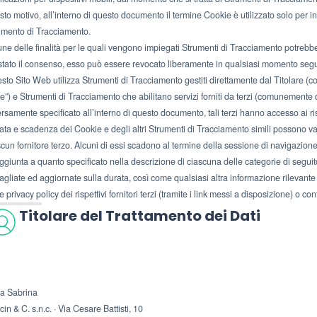
to motivo, all’interno di questo documento il termine Cookie è utilizzato solo per in
umento di Tracciamento.
une delle finalità per le quali vengono impiegati Strumenti di Tracciamento potrebber
stato il consenso, esso può essere revocato liberamente in qualsiasi momento segu
sto Sito Web utilizza Strumenti di Tracciamento gestiti direttamente dal Titolare (
e”) e Strumenti di Tracciamento che abilitano servizi forniti da terzi (comunemente 
ersamente specificato all’interno di questo documento, tali terzi hanno accesso ai ri
ata e scadenza dei Cookie e degli altri Strumenti di Tracciamento simili possono va
scun fornitore terzo. Alcuni di essi scadono al termine della sessione di navigazione
ggiunta a quanto specificato nella descrizione di ciascuna delle categorie di seguito
agliate ed aggiornate sulla durata, così come qualsiasi altra informazione rilevante 
e privacy policy dei rispettivi fornitori terzi (tramite i link messi a disposizione) o con
Titolare del Trattamento dei Dati
la Sabrina
in & C. s.n.c. · Via Cesare Battisti, 10