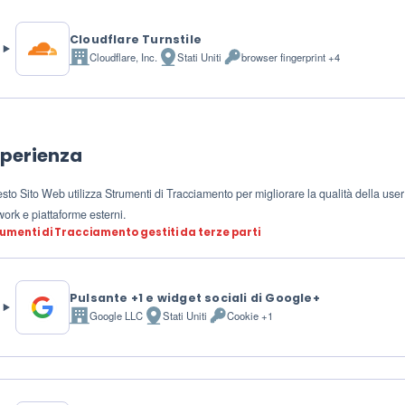
Cloudflare Turnstile
Cloudflare, Inc.
Stati Uniti
browser fingerprint +4
Azienda:
Luogo
Dati
del
Personali
trattamento:
trattati:
sperienza
sto Sito Web utilizza Strumenti di Tracciamento per migliorare la qualità della user
work e piattaforme esterni.
umenti di Tracciamento gestiti da terze parti
Pulsante +1 e widget sociali di Google+
Google LLC
Stati Uniti
Cookie +1
Azienda:
Luogo
Dati
del
Personali
trattamento:
trattati: