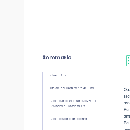
Sommario
Introduzione
Titolare del Trattamento dei Dati
Que
segu
Come questo Sito Web utilizza gli
ris
Strumenti di Tracciamento
Per
diff
Come gestire le preferenze
Per
app