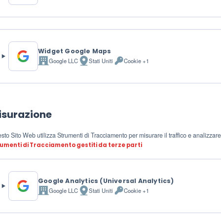
del
Personali
trattamento:
trattati:
Widget Google Maps
Google LLC
Stati Uniti
Cookie +1
Azienda:
Luogo
Dati
del
Personali
trattamento:
trattati:
isurazione
to Sito Web utilizza Strumenti di Tracciamento per misurare il traffico e analizzare 
umenti di Tracciamento gestiti da terze parti
Google Analytics (Universal Analytics)
Google LLC
Stati Uniti
Cookie +1
Azienda:
Luogo
Dati
del
Personali
trattamento:
trattati: