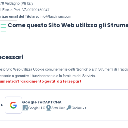
78 Valdagno (VI) Italy
. Fisc. e Part. IVA 00709150247
irizzo email del Titolare:
info@faccinsnc.com
Come questo Sito Web utilizza gli Strum
ecessari
sto Sito Web utilizza Cookie comunemente detti “tecnici” o altri Strumenti di Tracci
ssarie a garantire il funzionamento o la fornitura del Servizio.
umenti di Tracciamento gestiti da terze parti
Google reCAPTCHA
Google LLC
Stati Uniti
Cookie +1
Azienda:
Luogo
Dati
del
Personali
trattamento:
trattati: