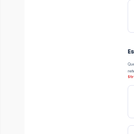
E
Que
net
Str