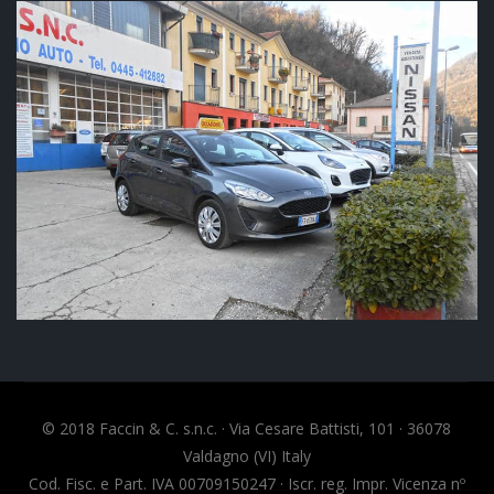
© 2018 Faccin & C. s.n.c. · Via Cesare Battisti, 101 · 36078
Valdagno (VI) Italy
Cod. Fisc. e Part. IVA 00709150247 · Iscr. reg. Impr. Vicenza nº