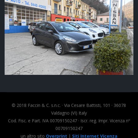
© 2018 Faccin & C. s.n.c. · Via Cesare Battisti, 101 · 36078
Valdagno (VI) Italy
Cod. Fisc. e Part. IVA 00709150247 · Iscr. reg. Impr. Vicenza nº
00709150247
un altro sito
Overprint
|
Siti Internet Vicenza