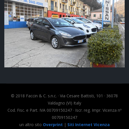
© 2018 Faccin & C. s.n.c. · Via Cesare Battisti, 101 · 36078
Valdagno (VI) Italy
Cod. Fisc. e Part. IVA 00709150247 · Iscr. reg. Impr. Vicenza nº
00709150247
un altro sito
Overprint
|
Siti Internet Vicenza