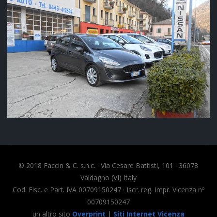
© 2018 Faccin & C. s.n.c. · Via Cesare Battisti, 101 · 36078
Valdagno (VI) Italy
Cod. Fisc. e Part. IVA 00709150247 · Iscr. reg. Impr. Vicenza nº
00709150247
un altro sito
Overprint
|
Siti Internet Vicenza