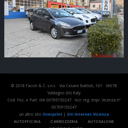
© 2018 Faccin & C. s.n.c. · Via Cesare Battisti, 101 · 36078
Valdagno (VI) Italy
Cod. Fisc. e Part. IVA 00709150247 · Iscr. reg. Impr. Vicenza nº
00709150247
un altro sito
Overprint
|
Siti Internet Vicenza
AUTOFFICINA
CARROZZERIA
AUTOSALONE